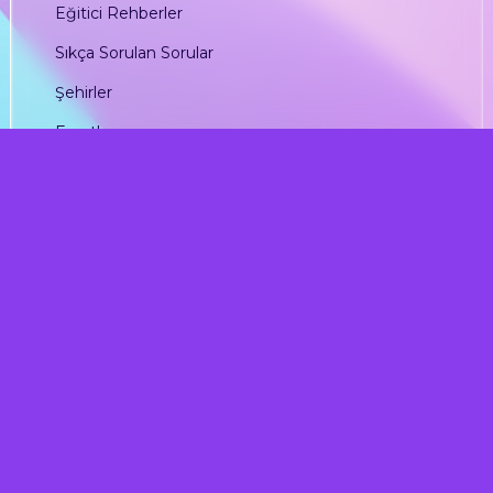
Eğitici Rehberler
Sıkça Sorulan Sorular
Şehirler
Fırsatlar
YASAL BİLGİLER
Şirket Künye Bilgileri
Hesap Numaraları
Satış Sözleşmesi
İade Politikası
KVKK ve Gizlilik Sözleşmesi
Yatırımcı İlişkileri