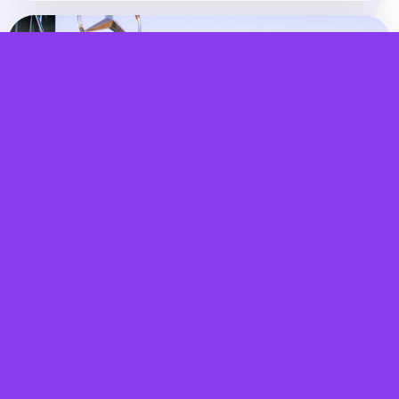
MAKALE
2022 Logo Tasarım Trendleri Neler?
Logonuz, markalaşma sürecinizde hayati bir
öneme sahiptir. Geleceğin tasarım trendlerine
göz atın
MAKALE
2022'nin Düşük Bütçeli Pazarlama
Trendleri
İşletmenizi ücretsiz olarak tanıtmanıza
yardımcı olacak 6 tür pazarlama trendi.