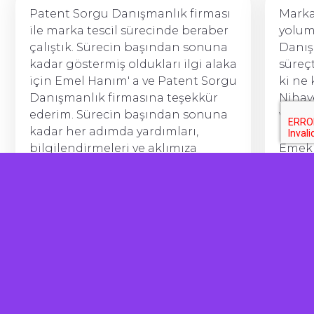
Patent Sorgu Danışmanlık firması
Marka
ile marka tescil sürecinde beraber
yolum
çalıştık. Sürecin başından sonuna
Danı
kadar göstermiş oldukları ilgi alaka
süreç
için Emel Hanım' a ve Patent Sorgu
ki ne 
Danışmanlık firmasına teşekkür
Nihay
ederim. Sürecin başından sonuna
ve bu 
kadar her adımda yardımları,
halle
bilgilendirmeleri ve aklımıza
Emekl
takılan her soruda aradığımızda
ediyo
anında cevap bulabilmemiz çok
herke
önemliydi. Hizmet almak isteyen
☺️
herkese kesinlikle tavsiye ederim.
Hasancan Fazlılar
Babyluya