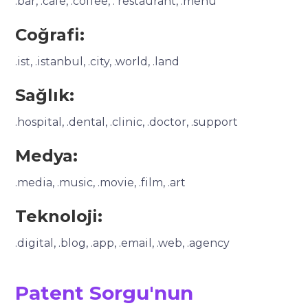
.bar, .cafe, .coffee, . restaurant, .menu
Coğrafi:
.ist, .istanbul, .city, .world, .land
Sağlık:
.hospital, .dental, .clinic, .doctor, .support
Medya:
.media, .music, .movie, .film, .art
Teknoloji:
.digital, .blog, .app, .email, .web, .agency
Patent Sorgu'nun