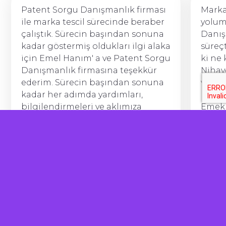
Patent Sorgu Danışmanlık firması
Marka
ile marka tescil sürecinde beraber
yolum
çalıştık. Sürecin başından sonuna
Danı
kadar göstermiş oldukları ilgi alaka
süreç
için Emel Hanım' a ve Patent Sorgu
ki ne 
Danışmanlık firmasına teşekkür
Nihay
ederim. Sürecin başından sonuna
ve bu 
kadar her adımda yardımları,
halle
bilgilendirmeleri ve aklımıza
Emekl
takılan her soruda aradığımızda
ediyo
anında cevap bulabilmemiz çok
herke
önemliydi. Hizmet almak isteyen
☺️
herkese kesinlikle tavsiye ederim.
Hasancan Fazlılar
Babyluya