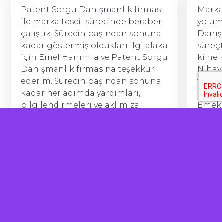
Patent Sorgu Danışmanlık firması
Marka
ile marka tescil sürecinde beraber
yolum
çalıştık. Sürecin başından sonuna
Danı
kadar göstermiş oldukları ilgi alaka
süreç
için Emel Hanım' a ve Patent Sorgu
ki ne 
Danışmanlık firmasına teşekkür
Nihay
ederim. Sürecin başından sonuna
ve bu 
kadar her adımda yardımları,
halle
bilgilendirmeleri ve aklımıza
Emekl
takılan her soruda aradığımızda
ediyo
anında cevap bulabilmemiz çok
herke
önemliydi. Hizmet almak isteyen
☺️
herkese kesinlikle tavsiye ederim.
Hasancan Fazlılar
Babyluya