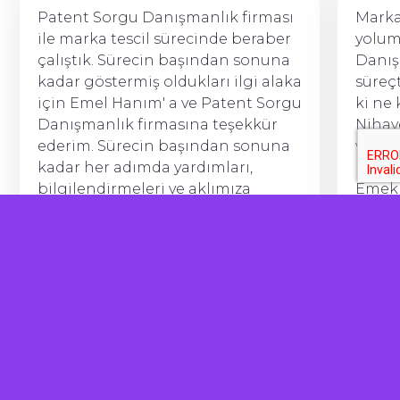
Patent Sorgu Danışmanlık firması
Marka
ile marka tescil sürecinde beraber
yolum
çalıştık. Sürecin başından sonuna
Danı
kadar göstermiş oldukları ilgi alaka
süreç
için Emel Hanım' a ve Patent Sorgu
ki ne 
Danışmanlık firmasına teşekkür
Nihay
ederim. Sürecin başından sonuna
ve bu 
kadar her adımda yardımları,
halle
bilgilendirmeleri ve aklımıza
Emekl
takılan her soruda aradığımızda
ediyo
anında cevap bulabilmemiz çok
herke
önemliydi. Hizmet almak isteyen
☺️
herkese kesinlikle tavsiye ederim.
Hasancan Fazlılar
Babyluya