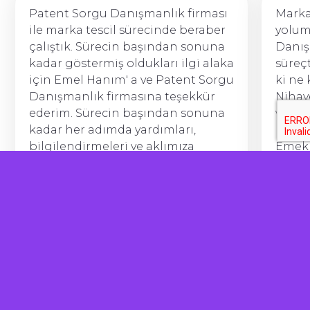
Patent Sorgu Danışmanlık firması
Marka
ile marka tescil sürecinde beraber
yolum
çalıştık. Sürecin başından sonuna
Danı
kadar göstermiş oldukları ilgi alaka
süreç
için Emel Hanım' a ve Patent Sorgu
ki ne 
Danışmanlık firmasına teşekkür
Nihay
ederim. Sürecin başından sonuna
ve bu 
kadar her adımda yardımları,
halle
bilgilendirmeleri ve aklımıza
Emekl
takılan her soruda aradığımızda
ediyo
anında cevap bulabilmemiz çok
herke
önemliydi. Hizmet almak isteyen
☺️
herkese kesinlikle tavsiye ederim.
Hasancan Fazlılar
Babyluya