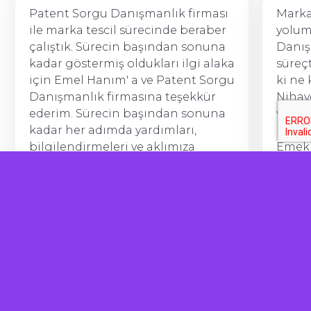
Patent Sorgu Danışmanlık firması
Marka
ile marka tescil sürecinde beraber
yolum
çalıştık. Sürecin başından sonuna
Danı
kadar göstermiş oldukları ilgi alaka
süreç
için Emel Hanım' a ve Patent Sorgu
ki ne 
Danışmanlık firmasına teşekkür
Nihay
ederim. Sürecin başından sonuna
ve bu 
kadar her adımda yardımları,
halle
bilgilendirmeleri ve aklımıza
Emekl
takılan her soruda aradığımızda
ediyo
anında cevap bulabilmemiz çok
herke
önemliydi. Hizmet almak isteyen
☺️
herkese kesinlikle tavsiye ederim.
Hasancan Fazlılar
Babyluya