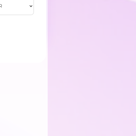
erinde hizmet
r türlü tescil
nilikçi çözüm.