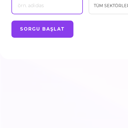
Patent Sorgu Türkiye'nin her y
vermektedir. Marka tescili ve he
işlemlerinize profesyonel ve ye
SORGU BAŞLAT