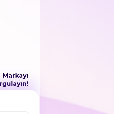
i Markayı
rgulayın!
atent